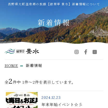
長野県大町温泉郷の旅館【緑翠亭 景水】新着情報について
新着情報
HOME
新着情報
2
全
件中 1件～2件を表示しています。
2024.12.23
年末年始イベント☆彡