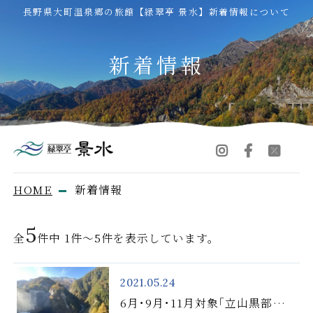
長野県大町温泉郷の旅館【緑翠亭 景水】新着情報について
新着情報
HOME
新着情報
5
全
件中 1件～5件を表示しています。
2021.05.24
6月･9月･11月対象｢立山黒部キ